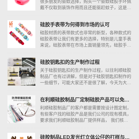
很多朋友的驱蚊选择，购买一个驱蚊硅胶手环佩
戴不仅取到装饰作用而且还能驱赶蚊子，这是两
全其美的办法
硅胶手表带为何得到市场的认可
硅胶材质的表带款式也非常的新型，各种款式的
硅胶表带让我们有更多的选择，特别是儿童手表
来说，硅胶表带在市场上面销量领先，硅胶手表
的销量让人吃惊，现在硅胶表带在儿童学生人群
成为主要的销售对象。
硅胶钥匙扣的生产制作过程
关于硅胶钥匙扣的生产制作过程，以往利顺硅胶
制品厂也有过讲解，但是对于硅胶钥匙扣制作的
一些细节，可能大家还不是很了解，今天为大家
再次讲解一下硅胶钥匙扣是如何生产出来的。
在利顺硅胶制品厂定制硅胶产品可以免费打样
利顺硅胶制品厂的客户都是需要按设计图定制，
有些客户找的硅胶产品是我们公司的现有模具，
要求我们利顺硅胶制品厂提供样品， 我们核对
客户信息资料后，免费寄一些现有的实物样品，
样品运费到付。
硅胶制品LED发光灯立体公仔的打样与做货